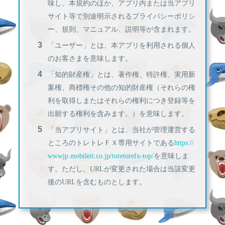
味し、本規約のほか、アプリ内または当アプリ
サイト等で別途明示されるプライバシーポリシ
ー、規則、マニュアル、説明等が含まれます。
「ユーザー」とは、本アプリを利用される個人
のお客さまを意味します。
「知的財産権」とは、著作権、特許権、実用新
案権、商標権その他の知的財産権（それらの権
利を取得しまたはそれらの権利につき登録等を
出願する権利を含みます。）を意味します。
「当アプリサイト」とは、当社が管理運営する
ところのトレトレＦＸ専用サイトである
https://
wwwjp.mobileit.co.jp/toretorefx-top/
を意味しま
す。ただし、URLが変更された場合は当該変更
後のURLを含むものとします。