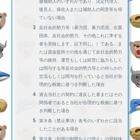
披補助人のいずれかであり、法定代理人、
後見人、保佐人または補助人の同意等を得
ていない場合
反社会的勢力等（暴力団、暴力団員、右翼
団体、反社会的勢力、その他これに準ずる
者を意味します。以下同じ。）である、ま
たは資金提供その他を通じて反社会的勢力
等の維持、運営もしくは経営に協力もしく
は関与する等反社会的勢力等との何らかの
交流もしくは関与を行っていると当社が合
理的な根拠に基づき判断した場合
過去当社との契約に違反した者またはその
関係者であると当社が合理的な根拠に基づ
き判断した場合
第８条（禁止事項）各号のいずれかに該当
したことがある場合
第９条（利用の制限および停止）の登録抹