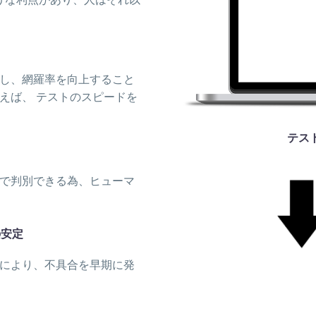
し、網羅率を向上すること
えば、 テストのスピードを
テス
で判別できる為、ヒューマ
の安定
により、不具合を早期に発