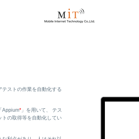
アテストの作業を自動化する
ppium
*
」を用いて、 テス
ットの取得等を自動化してい
うな利点があり、人はそれ以